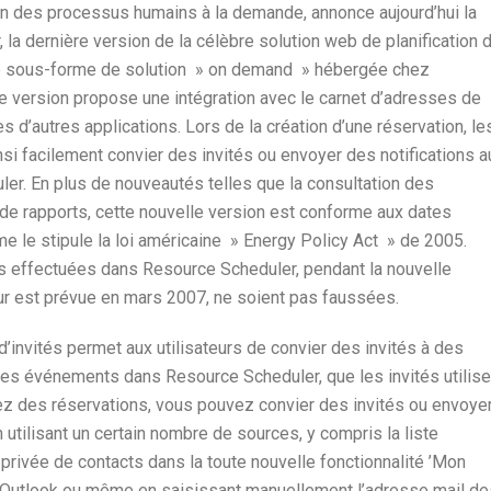
on des processus humains à la demande, annonce aujourd’hui la
 la dernière version de la célèbre solution web de planification 
le sous-forme de solution » on demand » hébergée chez
le version propose une intégration avec le carnet d’adresses de
d’autres applications. Lors de la création d’une réservation, le
si facilement convier des invités ou envoyer des notifications a
uler. En plus de nouveautés telles que la consultation des
n de rapports, cette nouvelle version est conforme aux dates
me le stipule la loi américaine » Energy Policy Act » de 2005.
ons effectuées dans Resource Scheduler, pendant la nouvelle
ueur est prévue en mars 2007, ne soient pas faussées.
’invités permet aux utilisateurs de convier des invités à des
res événements dans Resource Scheduler, que les invités utilise
z des réservations, vous pouvez convier des invités ou envoye
 utilisant un certain nombre de sources, y compris la liste
 privée de contacts dans la toute nouvelle fonctionnalité ’Mon
nt Outlook ou même en saisissant manuellement l’adresse mail de