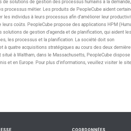
s de solutions de gestion des processus humains à la demande,
des processus métier. Les produits de PeopleCube aident certai
les individus à leurs processus afin d’améliorer leur productivi
uire leurs coûts. PeopleCube propose des applications HPM (Hum
olutions de gestion d’agenda et de planification, qui aident le
s, les processus et la planification. La société doit son
et à quatre acquisitions stratégiques au cours des deux dernièr
est situé à Waltham, dans le Massachusetts, PeopleCube dispose
is et en Europe. Pour plus d’informations, veuillez visiter le sit
RESSE
COORDONNÉES