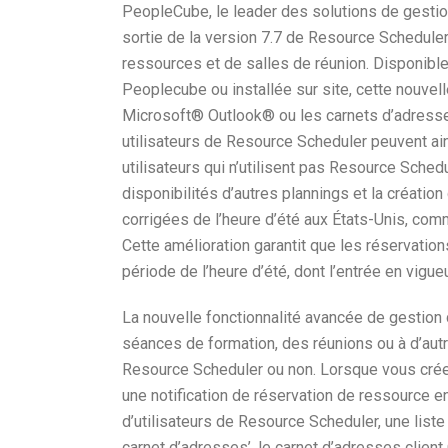
PeopleCube, le leader des solutions de gesti
sortie de la version 7.7 de Resource Scheduler,
ressources et de salles de réunion. Disponib
Peoplecube ou installée sur site, cette nouvel
Microsoft® Outlook® ou les carnets d’adresses 
utilisateurs de Resource Scheduler peuvent ain
utilisateurs qui n’utilisent pas Resource Sched
disponibilités d’autres plannings et la créatio
corrigées de l’heure d’été aux États-Unis, com
Cette amélioration garantit que les réservati
période de l’heure d’été, dont l’entrée en vig
La nouvelle fonctionnalité avancée de gestion d
séances de formation, des réunions ou à d’aut
Resource Scheduler ou non. Lorsque vous crée
une notification de réservation de ressource en
d’utilisateurs de Resource Scheduler, une liste
carnet d’adresses’, le carnet d’adresses clie