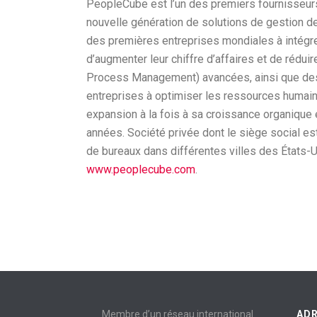
PeopleCube est l’un des premiers fournisseur
nouvelle génération de solutions de gestion 
des premières entreprises mondiales à intégrer 
d’augmenter leur chiffre d’affaires et de réd
Process Management) avancées, ainsi que des s
entreprises à optimiser les ressources humaine
expansion à la fois à sa croissance organique 
années. Société privée dont le siège social 
de bureaux dans différentes villes des États-Un
www.peoplecube.com
.
Membre d’un réseau international
AD