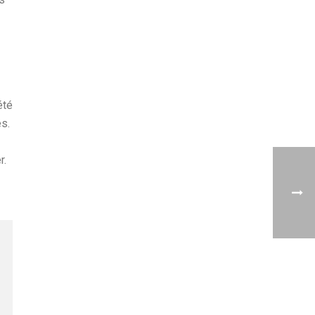
été
s.
r.