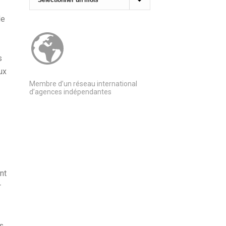
de
s
ux
Membre d’un réseau international
d’agences indépendantes
nt
r
s