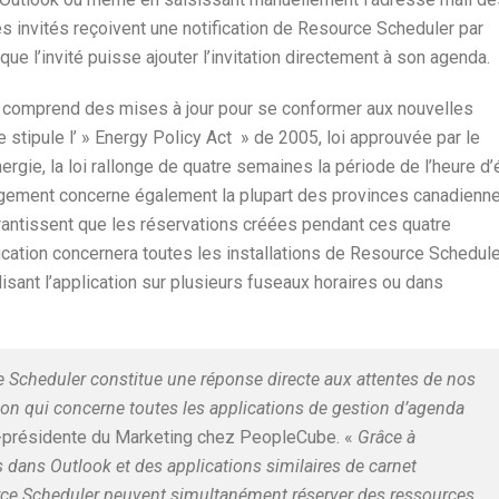
les invités reçoivent une notification de Resource Scheduler par
 que l’invité puisse ajouter l’invitation directement à son agenda.
 comprend des mises à jour pour se conformer aux nouvelles
 stipule l’ » Energy Policy Act » de 2005, loi approuvée par le
rgie, la loi rallonge de quatre semaines la période de l’heure d’
ongement concerne également la plupart des provinces canadienne
arantissent que les réservations créées pendant ces quatre
cation concernera toutes les installations de Resource Schedule
lisant l’application sur plusieurs fuseaux horaires ou dans
e Scheduler constitue une réponse directe aux attentes de nos
ation qui concerne toutes les applications de gestion d’agenda
-présidente du Marketing chez PeopleCube. «
Grâce à
es dans Outlook et des applications similaires de carnet
urce Scheduler peuvent simultanément réserver des ressources