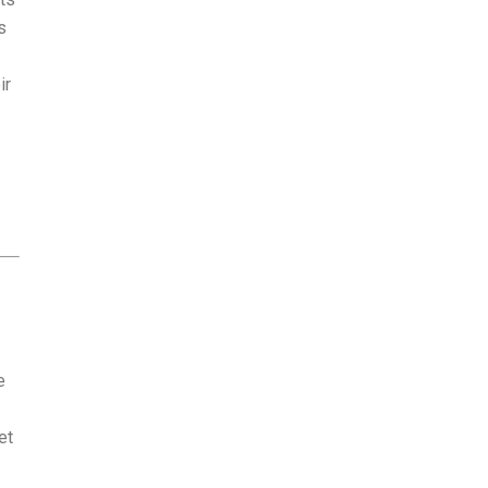
s
ir
e
et