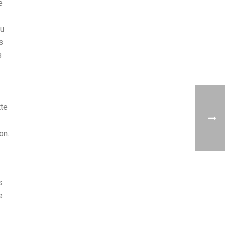
e
au
s
s
tte
on.
s
e