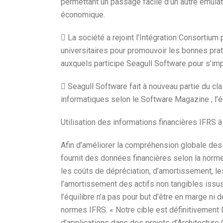
permettant un passage facile d’un autre émulat
économique.
 La société a rejoint l’Intégration Consortium 
universitaires pour promouvoir les bonnes prati
auxquels participe Seagull Software pour s’impl
 Seagull Software fait à nouveau partie du c
informatiques selon le Software Magazine ; l’
Utilisation des informations financières IFRS à 
Afin d’améliorer la compréhension globale des
fournit des données financières selon la norme 
les coûts de dépréciation, d’amortissement, 
l’amortissement des actifs non tangibles issus
l’équilibre n’a pas pour but d’être en marge ni
normes IFRS. « Notre cible est définitivement 
d’applications dans des projets d’Architectur