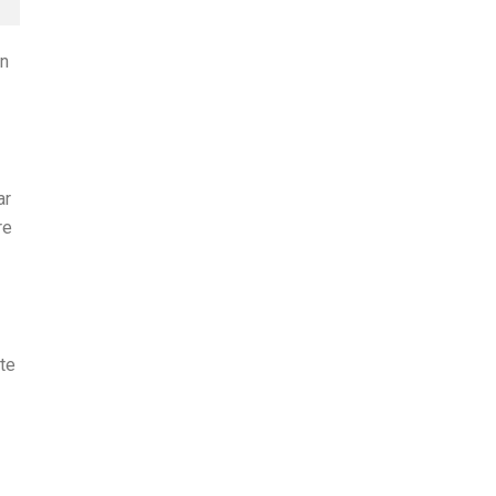
on
ar
re
nte