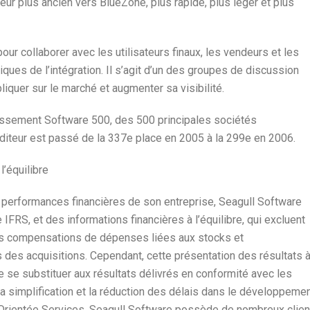
eur plus ancien vers BlueZone, plus rapide, plus léger et plus
pour collaborer avec les utilisateurs finaux, les vendeurs et les
ques de l’intégration. Il s’agit d’un des groupes de discussion
iquer sur le marché et augmenter sa visibilité.
lassement Software 500, des 500 principales sociétés
éditeur est passé de la 337e place en 2005 à la 299e en 2006.
l’équilibre
 performances financières de son entreprise, Seagull Software
IFRS, et des informations financières à l’équilibre, qui excluent
les compensations de dépenses liées aux stocks et
 des acquisitions. Cependant, cette présentation des résultats 
 de se substituer aux résultats délivrés en conformité avec les
la simplification et la réduction des délais dans le développeme
e Orientée Services. Seagull Software possède de nombreux clien