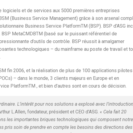
e logiciels et de services aux 5000 premières entreprises
u BSM (Business Service Management) grâce à son arsenal comp
volutionnaire Business Service PlatformTM (BSP). BSP d’ASG inc
e, BSP MetaCMDBTM (basé sur le puissant référentiel de
ressionnante d’outils de contrôle. BSP réussit à amalgamer
posantes technologiques – du mainframe au poste de travail et to
.
SM fin 2006, et la réalisation de plus de 100 applications pilotes
(POCs) – dans le monde, 3 clients majeurs en Europe et en
ice PlatformTM , et bien d’autres sont en cours de décision.
dinaire. L’intérêt pour nos solutions a explosé avec l’introductio
rthur L.Allen, fondateur, président et CEO d’ASG. «
Cela fait 20
ons les importantes briques technologiques qui composent notre
s pris soin de prendre en compte les besoins des directions des