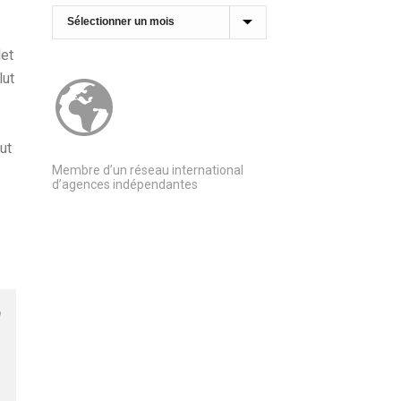
Archives
let
lut
ut
Membre d’un réseau international
d’agences indépendantes
n