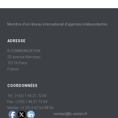
Membre d’un réseau international d’agences indépendantes
ADRESSE
B COMMUNICATION
55 avenue Marceau
75116 Paris
France
COORDONNÉES
Tél : (+33) 1 46 21 72 66
Fax : (+33) 1 46 21 72 64
Mobile : (+ 33) 6 07 64 08 56
contact@b-comm.fr