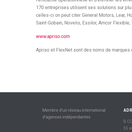
170 entreprises utilisent ses solutions sur pl
celles-ci on peut citer General Motors, Lear, 
Saint-Gobain, Novelis, Essilor, Amcor Flexible, T
www.apriso.com
Apriso et FlexNet sont des noms de marques 
Membre d’un réseau international
AD
d’agences indépendantes
B C
55 