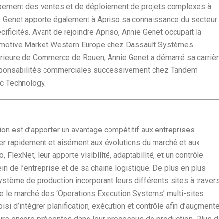
pement des ventes et de déploiement de projets complexes à
nie Genet apporte également à Apriso sa connaissance du secteur
ificités. Avant de rejoindre Apriso, Annie Genet occupait la
tomotive Market Western Europe chez Dassault Systèmes.
rieure de Commerce de Rouen, Annie Genet a démarré sa carriè
sponsabilités commerciales successivement chez Tandem
c Technology.
tion est d’apporter un avantage compétitif aux entreprises
ter rapidement et aisément aux évolutions du marché et aux
FlexNet, leur apporte visibilité, adaptabilité, et un contrôle
n de l’entreprise et de sa chaine logistique. De plus en plus
ystème de production incorporant leurs différents sites à traver
e le marché des ‘Operations Execution Systems’ multi-sites
oisi d’intégrer planification, exécution et contrôle afin d’augmente
rreurs encore présentes dans leur processus de production. Plus 