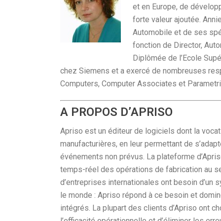
et en Europe, de dévelop
forte valeur ajoutée. An
Automobile et de ses spéc
fonction de Director, Au
Diplômée de l’Ecole Supé
chez Siemens et a exercé de nombreuses re
Computers, Computer Associates et Parametri
A PROPOS D’APRISO
Apriso est un éditeur de logiciels dont la voca
manufacturières, en leur permettant de s’adap
événements non prévus. La plateforme d’Apriso, 
temps-réel des opérations de fabrication au sei
d’entreprises internationales ont besoin d’un s
le monde : Apriso répond à ce besoin et domin
intégrés. La plupart des clients d’Apriso ont ch
l’efficacité opérationnelle et d’éliminer les e