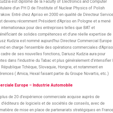
Kudzia est diplômé de la Faculty of Electronics and Computer
itulaire d’un PH D de l’Institute of Nuclear Physics of Polish
akow. Entré chez Apriso en 2000 en qualité de Directeur Servic
st devenu récemment Président d’Apriso en Pologne et a mené
internationaux pour des entreprises telles que BAT et
énéficiant de solides compétences et d’une réelle expertise de
riusz Kudzia est nommé aujourd’hui Directeur Commercial Europe
prend en charge l’ensemble des opérations commerciales d’Apriso
 cadre de ses nouvelles fonctions, Dariusz Kudzia aura pour
s dans l’industrie du Tabac et plus généralement d’intensifier 
, République Tchèque, Slovaquie, Hongrie, et notamment en
ences ( Amica, Hexal faisant partie du Groupe Novartis, etc..)
rciale Europe – Industrie Automobile
 plus de 20 d’expérience commerciale acquise auprès de
d’éditeurs de logiciels et de sociétés de conseils, avec de
atière de mise en place de partenariats stratégiques en Franc