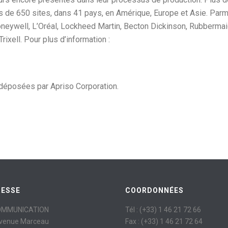
us de 650 sites, dans 41 pays, en Amérique, Europe et Asie. Parm
Honeywell, L’Oréal, Lockheed Martin, Becton Dickinson, Rubbermai
rixell. Pour plus d’information :
déposées par Apriso Corporation.
RESSE
COORDONNÉES
OMMUNICATION
Tél : (+33) 1 46 21 72 66
avenue Marceau
Fax : (+33) 1 46 21 72 64