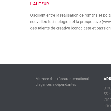
L’AUTEUR
Oscillant entre la réalisation de romans et pol
nouvelles technologies et la prospective (www.
des talents de créative iconoclaste et passion
Membre d’un réseau international
AD
d’agences indépendantes
B C
55 
7511
Fran