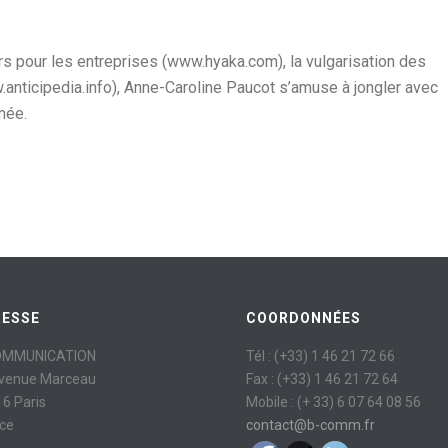
ars pour les entreprises (www.hyaka.com), la vulgarisation des
anticipedia.info), Anne-Caroline Paucot s’amuse à jongler avec
née.
RESSE
COORDONNÉES
OMMUNICATION
Tél : (+33) 1 46 21 72 66
avenue Marceau
Fax : (+33) 1 46 21 72 64
6 Paris
Mobile : (+ 33) 6 07 64 08 56
ce
contact@b-comm.fr