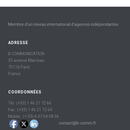
Membre d’un réseau international d’agences indépendantes
ADRESSE
B COMMUNICATION
55 avenue Marceau
75116 Paris
France
COORDONNÉES
Tél : (+33) 1 46 21 72 66
Fax : (+33) 1 46 21 72 64
Mobile : (+ 33) 6 07 64 08 56
contact@b-comm.fr