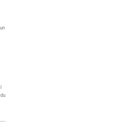
 un
l
 du