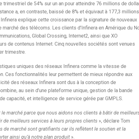
e trimestriel de 54% sur un an pour atteindre 76 millions de dolla
nce a, en contraste, baissé de 8% et équivaut à 177,3 millions
. Infinera explique cette croissance par la signature de nouveaux
le marché des télécoms. Les clients d’Infinera en Amérique du N
munications, Global Crossing, Internet2, ainsi que XO
urs de contenus Internet. Cinq nouvelles sociétés sont venues
er trimestre.
ristiques uniques des réseaux Infinera comme la vitesse de
sation. Ces fonctionnalités leur permettent de mieux répondre aux
licité des réseaux Infinera sont dus à la conception de
 combine, au sein d’une plateforme unique, gestion de la bande
de capacité, et intelligence de service gérée par GMPLS.
 le marché parce que nous aidons nos clients à bâtir de meilleur
ir de meilleurs services à leurs propres clients
», déclare Tom
s de marché sont gratifiants car ils reflètent le soutien et la
ter ainsi qu’à notre plan produit
».