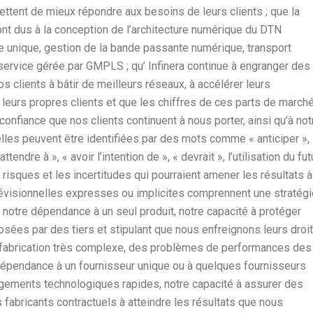
rmettent de mieux répondre aux besoins de leurs clients ; que la
sont dus à la conception de l’architecture numérique du DTN
me unique, gestion de la bande passante numérique, transport
 service gérée par GMPLS ; qu’ Infinera continue à engranger des
 clients à bâtir de meilleurs réseaux, à accélérer leurs
à leurs propres clients et que les chiffres de ces parts de march
la confiance que nos clients continuent à nous porter, ainsi qu’à not
elles peuvent être identifiées par des mots comme « anticiper »,
attendre à », « avoir l’intention de », « devrait », l’utilisation du fut
risques et les incertitudes qui pourraient amener les résultats à
évisionnelles expresses ou implicites comprennent une stratégi
notre dépendance à un seul produit, notre capacité à protéger
posées par des tiers et stipulant que nous enfreignons leurs droi
de fabrication très complexe, des problèmes de performances des
 dépendance à un fournisseur unique ou à quelques fournisseurs
gements technologiques rapides, notre capacité à assurer des
s fabricants contractuels à atteindre les résultats que nous