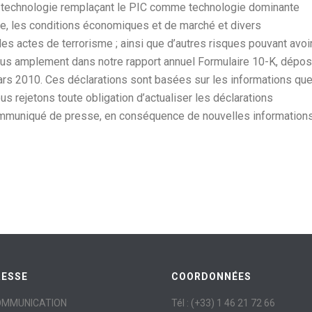
e technologie remplaçant le PIC comme technologie dominante
le, les conditions économiques et de marché et divers
s actes de terrorisme ; ainsi que d’autres risques pouvant avoi
 plus amplement dans notre rapport annuel Formulaire 10-K, dépo
ars 2010. Ces déclarations sont basées sur les informations qu
us rejetons toute obligation d’actualiser les déclarations
ommuniqué de presse, en conséquence de nouvelles informations
RESSE
COORDONNÉES
OMMUNICATION
Tél : (+33) 1 46 21 72 66