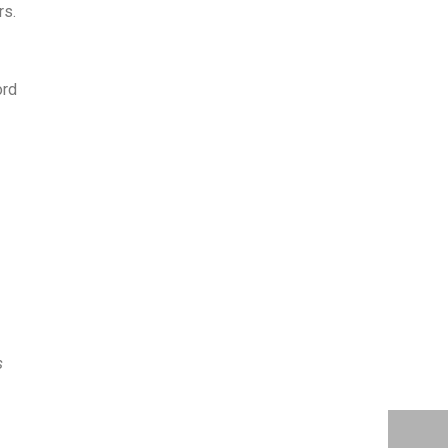
rs.
ord
s