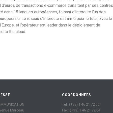
rd d’euros de transactions e-commerce transitent par ses centres
ré dans 15 langues européennes, faisant d’Interoute l’un des
uropéenne. Le réseau d’Interoute est armé pour le futur, avec le
d’Europe, et l’opérateur est leader dans le déploiement de
d to the cloud.
RESSE
COORDONNÉES
OMMUNICATION
Tél : (+33) 1 46 21 72 66
avenue Marceau
Fax : (+33) 1 46 21 72 64