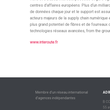
centres d’affaires européens. Plus d‘un millia
de données chaque jour et le support est assu
acteurs majeurs de la supply chain numérique e
plus grand potentiel de fibres et de fourreaux 
technologies réseaux avancées, from the groun
www.interoute.fr
Membre d’un réseau international
AD
d’agences indépendantes
B C
55 