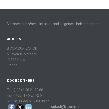
Membre d’un réseau international d’agences indépendantes
ADRESSE
B COMMUNICATION
55 avenue Marceau
75116 Paris
France
COORDONNÉES
Tél : (+33) 1 46 21 72 66
Fax : (+33) 1 46 21 72 64
Mobile : (+ 33) 6 07 64 08 56
contact@b-comm.fr