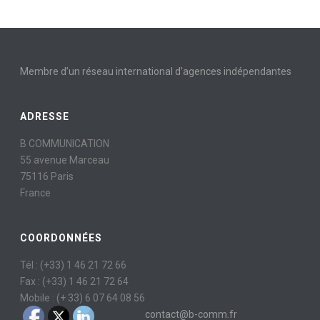
Membre d’un réseau international d’agences indépendantes
ADRESSE
B COMMUNICATION
55 avenue Marceau
75116 Paris
France
COORDONNÉES
Tél : (+33) 1 46 21 72 66
Fax : (+33) 1 46 21 72 64
Mobile : (+ 33) 6 07 64 08 56
contact@b-comm.fr