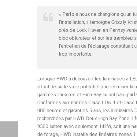
« Parfois nous ne changions qu’un tu
l’installation, » témoigne Grizzly Kri
près de Lock Haven en Pennsylvanie. 
bloc obturateur et sur les trembleur
l’entretien de l’éclairage constituait 
trop importante.
Lorsque HWD a découvert les luminaires à LED 
a tout de suite vu le potentiel pour éliminer la
gammes linéaires et High Bay lui ont paru parf
Conformes aux normes Class I Div 1 et Class I
000 heures et garanties 5 ans, les luminaires Dia
recherchées par HWD. Deux High Bay Zone 1 fure
9500 lumen avec seulement 142W, soit une haute
de forage, HWD installe des linéaires zones 1 