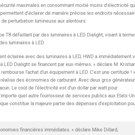
ne sécurité maximales en consommant moitié moins d’électricité q
t permettent d’éclairer de manière précise les endroits nécessai
 de perturbation lumineuse aux alentours.
T8 défaillant par des luminaires à LED Dialight, visant à terme
des luminaires à LED.
ment éclairée avec des luminaires à LED, HWD a immédiatement 
 à LED Dialight se financent par eux-mêmes. » déclare M. Kristian
 rembourse l’achat d’un équipement à LED. C’est une certitude ! 
éalise des économies de carburant. Avec deux gros générateu
un. Le coût de l’électricité est d’un dollar par watt pour
’importe quel autre fournisseur de services publics aux Etats-Un
ique constitue la majeure partie des dépenses d’exploitation pou
conomies financières immédiates. » déclare Mike Dillard,