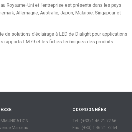
st au Royaume-Uni et l’entreprise est présente dans les pays
nemark, Allemagne, Australie, Japon, Malaisie, Singapour et
 de solutions d’éclairage à LED de Dialight pour applications
les rapports LM79 et les fiches techniques des produits :
RESSE
COORDONNÉES
OMMUNICATION
Tél : (+33) 1 46 21 72 66
avenue Marceau
Fax : (+33) 1 46 21 72 64