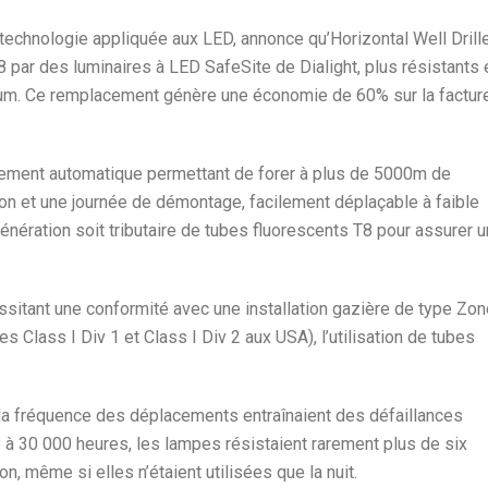
a technologie appliquée aux LED, annonce qu’Horizontal Well Drill
par des luminaires à LED SafeSite de Dialight, plus résistants 
mum. Ce remplacement génère une économie de 60% sur la factur
rement automatique permettant de forer à plus de 5000m de
tion et une journée de démontage, facilement déplaçable à faible
énération soit tributaire de tubes fluorescents T8 pour assurer u
essitant une conformité avec une installation gazière de type Zo
Class I Div 1 et Class I Div 2 aux USA), l’utilisation de tubes
 la fréquence des déplacements entraînaient des défaillances
à 30 000 heures, les lampes résistaient rarement plus de six
on, même si elles n’étaient utilisées que la nuit.