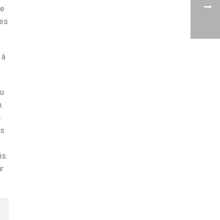
ue
res
 à
vu
.
»
rs
is.
r