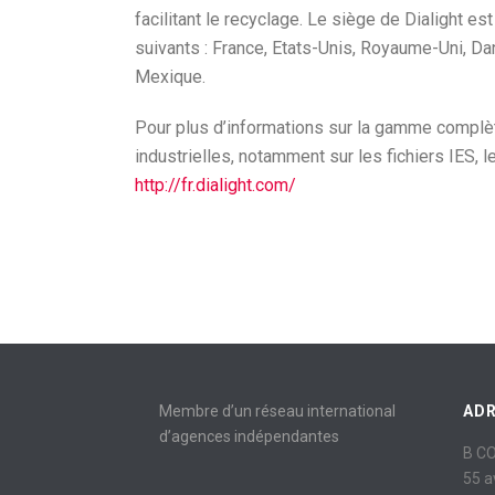
facilitant le recyclage. Le siège de Dialight e
suivants : France, Etats-Unis, Royaume-Uni, Da
Mexique.
Pour plus d’informations sur la gamme complète
industrielles, notamment sur les fichiers IES, 
http://fr.dialight.com/
Membre d’un réseau international
AD
d’agences indépendantes
B C
55 