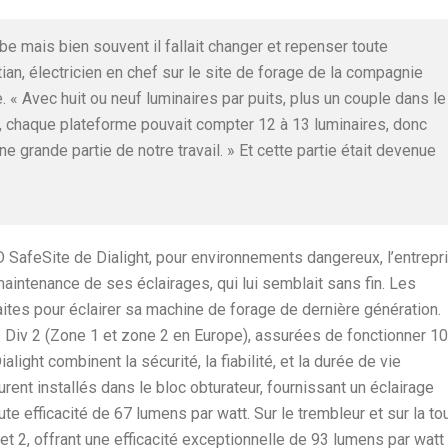
be mais bien souvent il fallait changer et repenser toute
stian, électricien en chef sur le site de forage de la compagnie
« Avec huit ou neuf luminaires par puits, plus un couple dans le
s, chaque plateforme pouvait compter 12 à 13 luminaires, donc
une grande partie de notre travail. » Et cette partie était devenue
SafeSite de Dialight, pour environnements dangereux, l’entrepr
 maintenance de ses éclairages, qui lui semblait sans fin. Les
aites pour éclairer sa machine de forage de dernière génération.
 Div 2 (Zone 1 et zone 2 en Europe), assurées de fonctionner 1
light combinent la sécurité, la fiabilité, et la durée de vie
nt installés dans le bloc obturateur, fournissant un éclairage
 efficacité de 67 lumens par watt. Sur le trembleur et sur la to
et 2, offrant une efficacité exceptionnelle de 93 lumens par watt