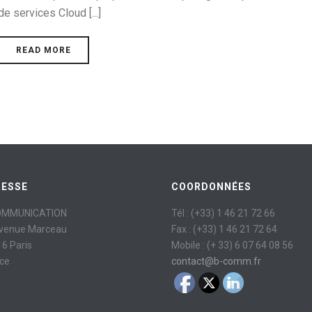
de services Cloud [...]
READ MORE
RESSE
COORDONNÉES
OMMUNICATION
Tél : (+33) 1 46 21 72 66
avenue Marceau
Fax : (+33) 1 46 21 72 64
6 Paris
Mobile : (+ 33) 6 07 64 08 56
ce
contact@b-comm.fr