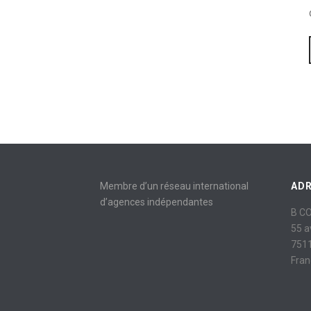
Membre d’un réseau international
AD
d’agences indépendantes
B C
55 
7511
Fran