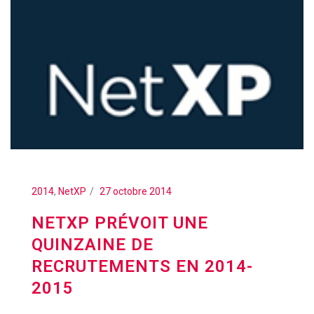
2014
,
NetXP
27 octobre 2014
NETXP PRÉVOIT UNE
QUINZAINE DE
RECRUTEMENTS EN 2014-
2015