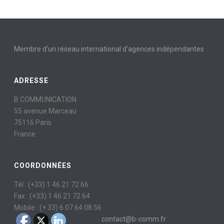
Membre d’un réseau international d’agences indépendantes
ADRESSE
B COMMUNICATION
55 avenue Marceau
75116 Paris
France
COORDONNÉES
Tél : (+33) 1 46 21 72 66
Fax : (+33) 1 46 21 72 64
Mobile : (+ 33) 6 07 64 08 56
contact@b-comm.fr