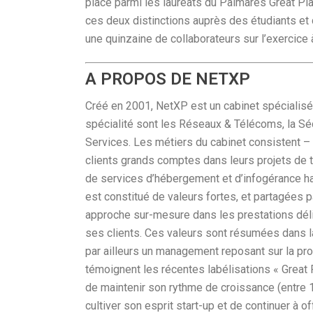
place parmi les lauréats du Palmarès Great Pl
ces deux distinctions auprès des étudiants et 
une quinzaine de collaborateurs sur l’exercice à
A PROPOS DE NETXP
Créé en 2001, NetXP est un cabinet spécialisé
spécialité sont les Réseaux & Télécoms, la Séc
Services. Les métiers du cabinet consistent –
clients grands comptes dans leurs projets de t
de services d’hébergement et d’infogérance h
est constitué de valeurs fortes, et partagées p
approche sur-mesure dans les prestations déli
ses clients. Ces valeurs sont résumées dans la
par ailleurs un management reposant sur la pro
témoignent les récentes labélisations « Great 
de maintenir son rythme de croissance (entre 
cultiver son esprit start-up et de continuer à o