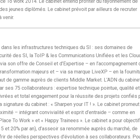
ace To work 2014. Le cabinet entend profiter du rayonnement de
des jeunes diplômés. Le cabinet prévoit par ailleurs de recruter
 venir.
 dans les infrastructures techniques du SI : ses domaines de
urité des SI, la ToIP & les Communications Unifiées et les Clou
 via son offre de Conseil et d’Expertise – en l’accompagnement 
ransformation majeurs et – via sa marque LiveXP – en la fournit
aut de gamme auprès de clients Middle Market. L’ADN du cabine
ar ses 75 collaborateurs : expertise technique pointue, qualité et
vrées et total engagement pour la réussite des projets confiés 
 signature du cabinet : « Sharpen your IT ! ». Le cabinet promeut
ximité – intégrant convivialité et esprit d’entraide – comme en
Place To Work » et « Happy Trainees ». Le cabinet a pour objectif
15 et 20% par an), d’asseoir sa renommée auprès du marché, de
ffrir de réelles perspectives d’évolution à ses collaborateurs. Po