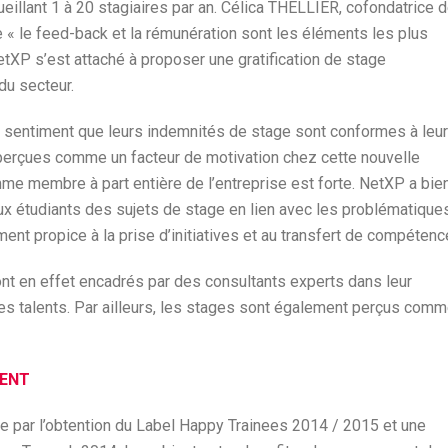
eillant 1 à 20 stagiaires par an. Célica THELLIER, cofondatrice 
e « le feed-back et la rémunération sont les éléments les plus
tXP s’est attaché à proposer une gratification de stage
du secteur.
le sentiment que leurs indemnités de stage sont conformes à leu
 perçues comme un facteur de motivation chez cette nouvelle
me membre à part entière de l’entreprise est forte. NetXP a bie
aux étudiants des sujets de stage en lien avec les problématique
ent propice à la prise d’initiatives et au transfert de compétenc
ont en effet encadrés par des consultants experts dans leur
nes talents. Par ailleurs, les stages sont également perçus com
MENT
 par l’obtention du Label Happy Trainees 2014 / 2015 et une