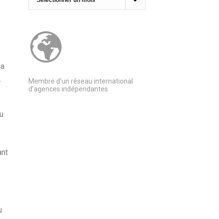
la
.
Membre d’un réseau international
d’agences indépendantes
u
ant
u