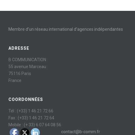
Membre d’un réseau international d’agences indépendantes
ADRESSE
B COMMUNICATION
55 avenue Marceau
75116 Paris
France
COORDONNÉES
Tél : (+33) 1 46 21 72 66
Fax : (+33) 1 46 21 72 64
Mobile : (+ 33) 6 07 64 08 56
contact@b-comm.fr