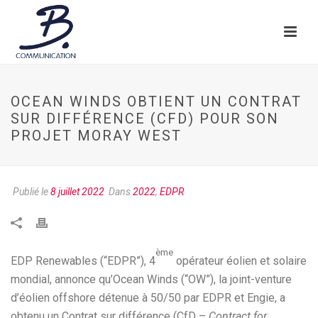
OCEAN WINDS OBTIENT UN CONTRAT
SUR DIFFÉRENCE (CFD) POUR SON
PROJET MORAY WEST
Publié le
8 juillet 2022
Dans
2022
,
EDPR
ème
EDP Renewables (“EDPR”), 4
opérateur éolien et solaire
mondial, annonce qu’Ocean Winds (“OW”), la joint-venture
d’éolien offshore détenue à 50/50 par EDPR et Engie, a
obtenu un Contrat sur différence (CfD –
Contract for