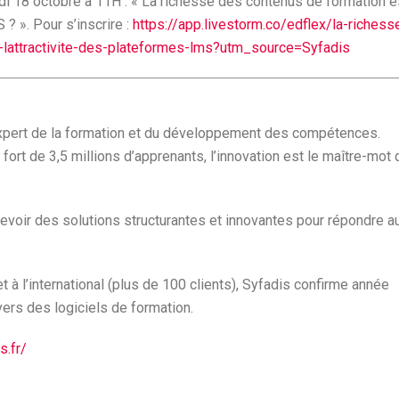
di 18 octobre à 11H : « La richesse des contenus de formation e
 ? ». Pour s’inscrire :
https://app.livestorm.co/edflex/la-richess
e-lattractivite-des-plateformes-lms?utm_source=Syfadis
 expert de la formation et du développement des compétences.
fort de 3,5 millions d’apprenants, l’innovation est le maître-mot 
evoir des solutions structurantes et innovantes pour répondre a
à l’international (plus de 100 clients), Syfadis confirme année
vers des logiciels de formation.
s.fr/