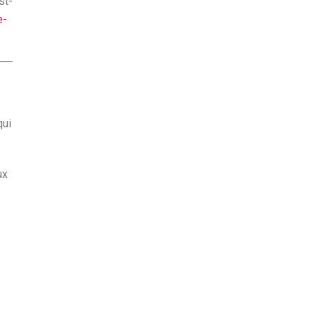
st-
e-
qui
ux