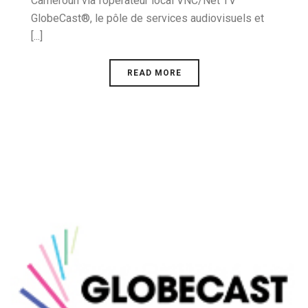
Cameroun via l’opérateur local VNC/Net TV
GlobeCast®, le pôle de services audiovisuels et
[...]
READ MORE