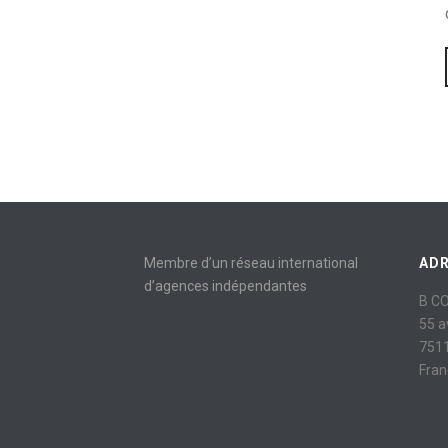
Membre d’un réseau international
AD
d’agences indépendantes
B C
55 
7511
Fran