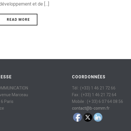
développement et de [...]
READ MORE
RESSE
COORDONNÉES
OMMUNICATION
Tél : (+33) 1 46 21 72 66
avenue Marceau
Fax : (+33) 1 46 21 72 64
6 Paris
Mobile : (+ 33) 6 07 64 08 56
ce
contact@b-comm.fr