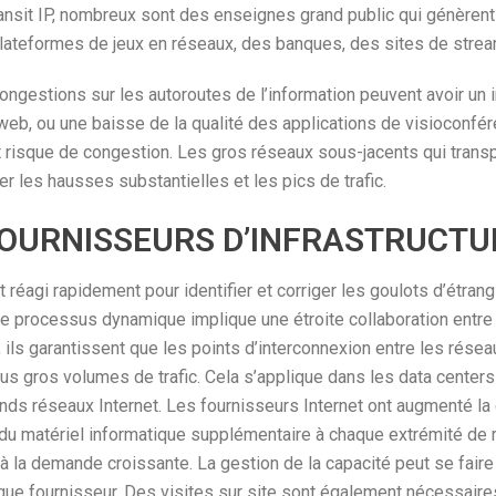
transit IP, nombreux sont des enseignes grand public qui génèren
ateformes de jeux en réseaux, des banques, des sites de strea
ongestions sur les autoroutes de l’information peuvent avoir un i
b, ou une baisse de la qualité des applications de visioconfére
t risque de congestion. Les gros réseaux sous-jacents qui transp
er les hausses substantielles et les pics de trafic.
OURNISSEURS D’INFRASTRUCTU
 réagi rapidement pour identifier et corriger les goulots d’étran
Ce processus dynamique implique une étroite collaboration entre
, ils garantissent que les points d’interconnexion entre les rése
us gros volumes de trafic. Cela s’applique dans les data center
ds réseaux Internet. Les fournisseurs Internet ont augmenté la 
 du matériel informatique supplémentaire à chaque extrémité de 
à la demande croissante. La gestion de la capacité peut se faire 
aque fournisseur. Des visites sur site sont également nécessaires