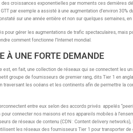
u des croissances exponentielles par moments ces dernières déc
TT par exemple a assisté à une augmentation d’environ 30% du tr
onstaté sur une année entière et non sur quelques semaines, en
s pour gérer les augmentations de trafic spectaculaires, mais 
endre comment fonctionne l’Internet mondial.
E À UNE FORTE DEMANDE
e est, en fait, une collection de réseaux qui se connectent les un
petit groupe de fournisseurs de premier rang, dits Tier 1 en anglai
en traversant les océans et les continents afin de permettre la c
erconnectent entre eux selon des accords privés appelés “peerin
 pour connecter nos maisons et nos appareils mobiles à l’ensem
seurs de réseaux de contenu (CDN : Content delivery networks), 
utilisent les réseaux des fournisseurs Tier 1 pour transporter d