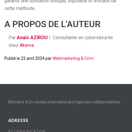
garantir une utilisation éthique, équitable et efficace de
cette méthode.
A PROPOS DE L’AUTEUR
Par
Anaïs AZIROU
I
Consultante en cybersécurité
chez
Akerva
Publié le 22 avril 2024 par
Webmarketing & Co’m
Membre d’un réseau international d’agences indépendantes
ADRESSE
B COMMUNICATION