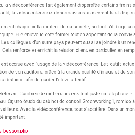
, la vidéoconférence fait également disparaître certains freins a
outil, la vidéoconférence, désormais aussi accessible et dispon
rement chaque collaborateur de sa société, surtout s’il dirige un
quipe. Elle enlève le côté formel tout en apportant de la convivia
 Les collègues d’un autre pays peuvent aussi se joindre à un ren
a renforce et enrichit la relation client, en particulier en temps
té est accrue avec l’usage de la vidéoconférence. Les outils act
ntion de son auditoire, grâce à la grande qualité d’image et de so
à distance, afin de garder l’élève attentif.
étravail. Combien de métiers nécessitent juste un téléphone et 
eau. Or, une étude du cabinet de conseil Greenworking1, remise à E
vailleurs. Avec la vidéoconférence, tout s’accélère. Dans un monde
té important.
de-besson.php