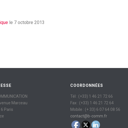
tique
le 7 octobre 2013
RESSE
COORDONNÉES
OMMUNICATION
Tél : (+33) 1 46 21 72 66
avenue Marceau
Fax : (+33) 1 46 21 72 64
6 Paris
Mobile : (+ 33) 6 07 64 08 56
ce
contact@b-comm.fr