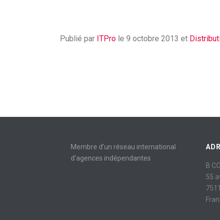
Publié par
ITPro
le 9 octobre 2013 et
Distribu
Membre d’un réseau international
AD
d’agences indépendantes
B C
55 
7511
Fran