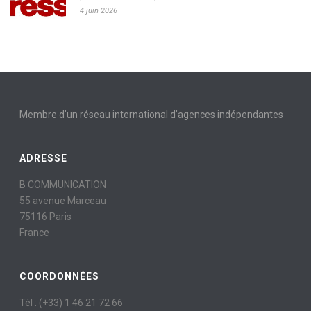
4 juin 2026
Membre d’un réseau international d’agences indépendantes
ADRESSE
B COMMUNICATION
55 avenue Marceau
75116 Paris
France
COORDONNÉES
Tél : (+33) 1 46 21 72 66