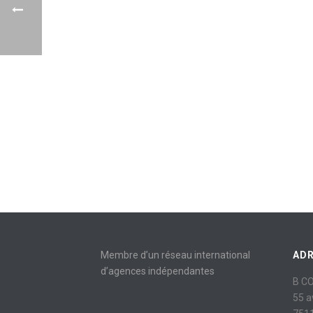
Membre d’un réseau international
AD
d’agences indépendantes
B C
55 