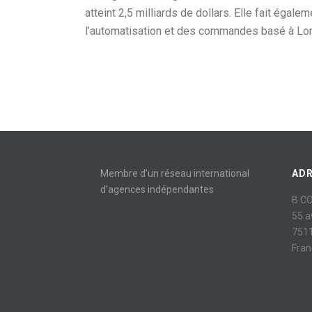
atteint 2,5 milliards de dollars. Elle fait égal
l’automatisation et des commandes basé à Londre
Membre d’un réseau international
AD
d’agences indépendantes
B C
55 
7511
Fran