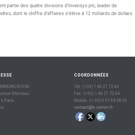
ement partie des quatre divisions d’Invensys plc, leader de
s, dont le chiffre d’affaires s’élève à 12 milliards de dollars.
RESSE
COORDONNÉES
OMMUNICATION
Tél : (+33) 1 46 21 72 66
avenue Marceau
Fax : (+33) 1 46 21 72 64
6 Paris
Mobile : (+ 33) 6 07 64 08 56
ce
contact@b-comm.fr