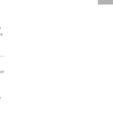
s
ré
 et
r