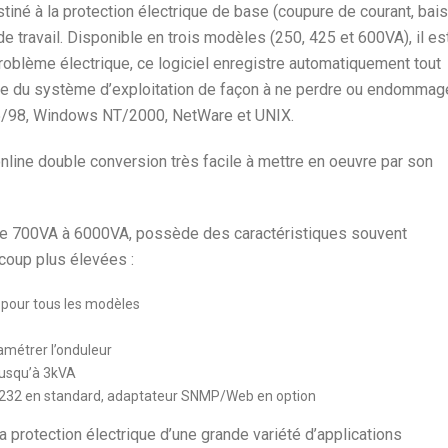
iné à la protection électrique de base (coupure de courant, bai
e travail. Disponible en trois modèles (250, 425 et 600VA), il es
problème électrique, ce logiciel enregistre automatiquement tout
née du système d’exploitation de façon à ne perdre ou endommag
5/98, Windows NT/2000, NetWare et UNIX.
online double conversion très facile à mettre en oeuvre par son
de 700VA à 6000VA, possède des caractéristiques souvent
coup plus élevées :
 pour tous les modèles
amétrer l’onduleur
jusqu’à 3kVA
S232 en standard, adaptateur SNMP/Web en option
 protection électrique d’une grande variété d’applications