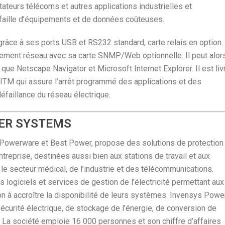
tateurs télécoms et autres applications industrielles et
 faille d’équipements et de données coûteuses.
âce à ses ports USB et RS232 standard, carte relais en option.
nnement réseau avec sa carte SNMP/Web optionnelle. Il peut alor
que Netscape Navigator et Microsoft Internet Explorer. Il est liv
IITM qui assure l’arrêt programmé des applications et des
éfaillance du réseau électrique.
WER SYSTEMS
Powerware et Best Power, propose des solutions de protection
ntreprise, destinées aussi bien aux stations de travail et aux
e secteur médical, de l’industrie et des télécommunications.
 logiciels et services de gestion de l’électricité permettant aux
açon à accroître la disponibilité de leurs systèmes. Invensys Powe
curité électrique, de stockage de l’énergie, de conversion de
. La société emploie 16 000 personnes et son chiffre d’affaires