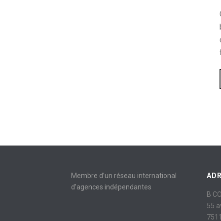
Membre d’un réseau international
AD
d’agences indépendantes
B C
55 
7511