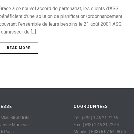
Grâce à ce nouvel accord de partenariat, les clients d’ASG
bénéficient d’une solution de planification/ordonnancement
couvrant l’ensemble de leurs besoins le 21 août 2001 ASG,
fournisseur de [...]
READ MORE
RESSE
COORDONNÉES
OMMUNICATION
Tél : (+33) 1 46 21 72 66
avenue Marceau
Fax : (+33) 1 46 21 72 64
6 Paris
Mobile : (+ 33) 6 07 64 08 56