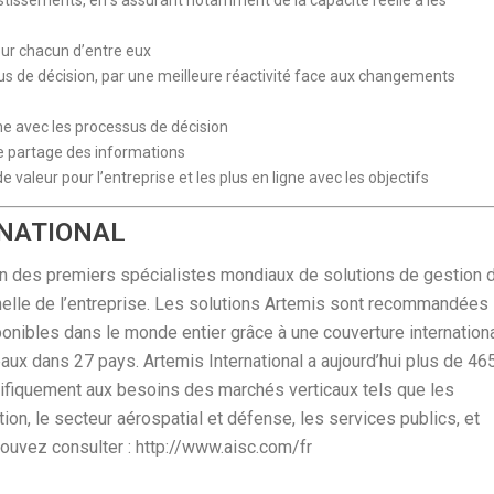
stissements, en s’assurant notamment de la capacité réelle à les
our chacun d’entre eux
sus de décision, par une meilleure réactivité face aux changements
gne avec les processus de décision
le partage des informations
e valeur pour l’entreprise et les plus en ligne avec les objectifs
RNATIONAL
 un des premiers spécialistes mondiaux de solutions de gestion 
chelle de l’entreprise. Les solutions Artemis sont recommandées
ponibles dans le monde entier grâce à une couverture internation
aux dans 27 pays. Artemis International a aujourd’hui plus de 46
ifiquement aux besoins des marchés verticaux tels que les
bution, le secteur aérospatial et défense, les services publics, et
pouvez consulter : http://www.aisc.com/fr