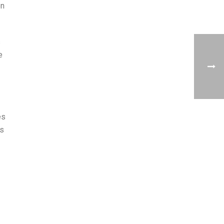
on
s
e
es
és