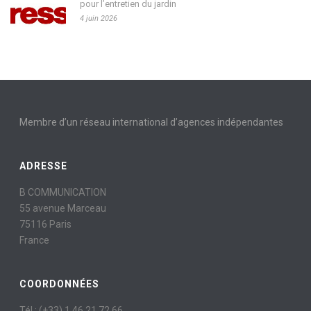
pour l’entretien du jardin
4 juin 2026
Membre d’un réseau international d’agences indépendantes
ADRESSE
B COMMUNICATION
55 avenue Marceau
75116 Paris
France
COORDONNÉES
Tél : (+33) 1 46 21 72 66