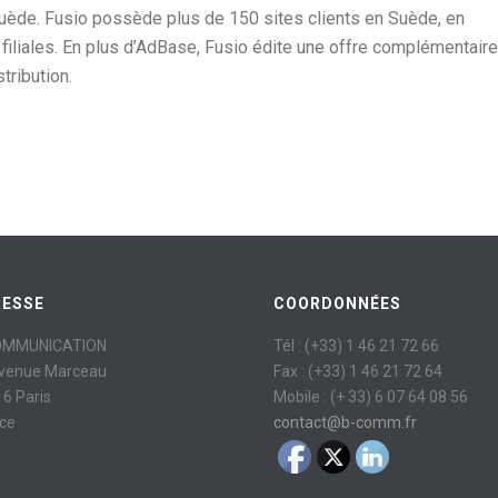
uède. Fusio possède plus de 150 sites clients en Suède, en
filiales. En plus d’AdBase, Fusio édite une offre complémentaire
stribution.
RESSE
COORDONNÉES
OMMUNICATION
Tél : (+33) 1 46 21 72 66
avenue Marceau
Fax : (+33) 1 46 21 72 64
6 Paris
Mobile : (+ 33) 6 07 64 08 56
ce
contact@b-comm.fr