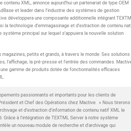
e contenu XML, annonce aujourd’hui un partenariat de type OEM
 AdBase et leader dans l’industrie des systèmes de gestion
ctive développera une composante additionnelle intégrant TEXT
insi la technologie d’emmagasinage et d’extraction de contenu nat
système principal sur lequel s’appuiera la nouvelle solution
 magazines, petits et grands, à travers le monde. Ses solutions
s, l’affichage, la pré-presse et l’entrée des commandes. Mactiv
s une gamme de produits dotée de fonctionnalités efficaces
ML.
ppements passionnants et importants pour les clients de
 Président et Chef des Opérations chez Mactive. » Nous tirerons
chivage et d’extraction d’information de contenu natif XML le
. Grâce à l’intégration de TEXTML Server à notre système
entèle un nouveau module de recherche et d’archivage qui