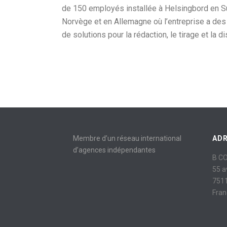
de 150 employés installée à Helsingbord en S
Norvège et en Allemagne où l’entreprise a des 
de solutions pour la rédaction, le tirage et la di
Membre d’un réseau international
AD
d’agences indépendantes
B C
55 
7511
Fran