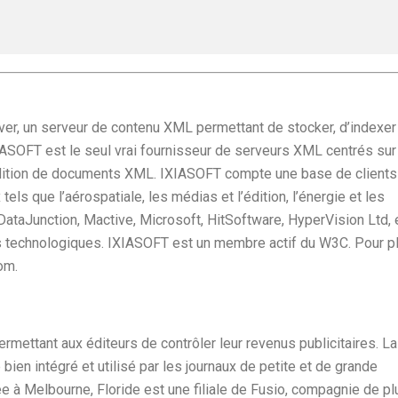
r, un serveur de contenu XML permettant de stocker, d’indexer
SOFT est le seul vrai fournisseur de serveurs XML centrés sur
édition de documents XML. IXIASOFT compte une base de clients
els que l’aérospatiale, les médias et l’édition, l’énergie et les
taJunction, Mactive, Microsoft, HitSoftware, HyperVision Ltd, 
s technologiques. IXIASOFT est un membre actif du W3C. Pour p
om.
rmettant aux éditeurs de contrôler leur revenus publicitaires. La
bien intégré et utilisé par les journaux de petite et de grande
ée à Melbourne, Floride est une filiale de Fusio, compagnie de pl