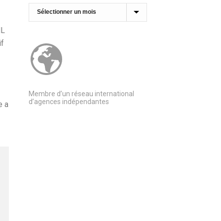
Archives
ML
if
Membre d’un réseau international
d’agences indépendantes
e a