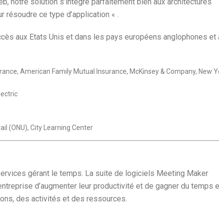
 notre solution s’intègre parfaitement bien aux architectures
r résoudre ce type d’application « .
ccès aux Etats Unis et dans les pays européens anglophones et 
surance, American Family Mutual Insurance, McKinsey & Company, New Y
ectric
ail (ONU), City Learning Center
services gérant le temps. La suite de logiciels Meeting Maker
entreprise d’augmenter leur productivité et de gagner du temps 
nions, des activités et des ressources.