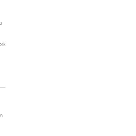
a
ork
en