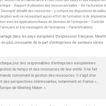
 ( Gestion de la maintenance et des coûts des salles et des équipemen
ntégré – Rapport d’utilisation des ressources/salles – Re-facturation d
– Descriptif détaillé des ressources – y compris les dispositions de salles
lication web ne nécessitant aucun effort de formation ni de déploiem
tion avec les applications/bases de données de l’entreprise – Contrôle
à l’annuaire et à la messagerie de l’entreprise – Paramétrables)
 partagé dans les pays européens d’expression française, Meeti
en plus croissante de la part d’entreprises de secteurs variés
chaque jour des responsables d’entreprises européennes
estion du temps et des ressources de leur entité. Il ne fait
emande concernant la gestion des ressources. Il s’agit d’un
nt des perspectives intéressantes, notamment en France « ,
r Europe de Meeting Maker. «