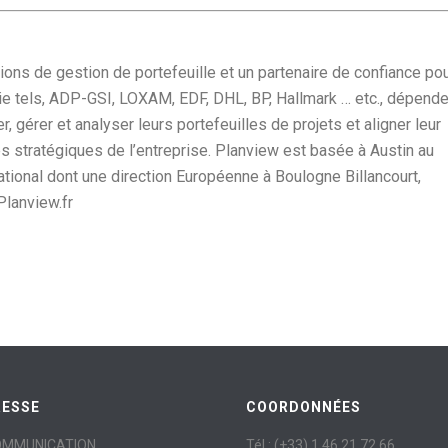
ons de gestion de portefeuille et un partenaire de confiance po
rie tels, ADP-GSI, LOXAM, EDF, DHL, BP, Hallmark … etc., dépende
r, gérer et analyser leurs portefeuilles de projets et aligner leur
es stratégiques de l’entreprise. Planview est basée à Austin au
tional dont une direction Européenne à Boulogne Billancourt,
Planview.fr
RESSE
COORDONNÉES
OMMUNICATION
Tél : (+33) 1 46 21 72 66