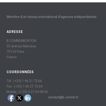
Membre d’un réseau international d’agences indépendantes
ADRESSE
B COMMUNICATION
55 avenue Marceau
75116 Paris
France
COORDONNÉES
Tél : (+33) 1 46 21 72 66
Fax : (+33) 1 46 21 72 64
Mobile : (+ 33) 6 07 64 08 56
contact@b-comm.fr