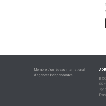
Membre d’un réseau international
AD
d’agences indépendantes
B C
55 
7511
Fran