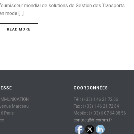
fournisseur mondial de solutions de Gestion des Transports
en mode [...]
READ MORE
RESSE
COORDONNÉES
OMMUNICATION
Tél : (+33) 1 46 21 72 66
avenue Marceau
Fax : (+33) 1 46 21 72 64
6 Paris
Mobile : (+ 33) 6 07 64 08 56
ce
contact@b-comm.fr