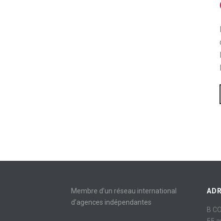
Membre d’un réseau international
AD
d’agences indépendantes
B C