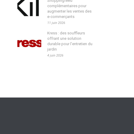
Shoppingfeed
complémentaires pour
augmenter les ventes des
e-commerçants
11 juin 2026
Kress : des souffleurs
offrant une solution
durable pour l’entretien du
jardin
4 juin 2026