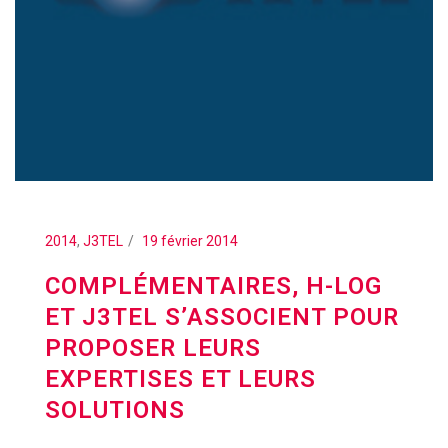
2014
,
J3TEL
19 février 2014
COMPLÉMENTAIRES, H-LOG
ET J3TEL S’ASSOCIENT POUR
PROPOSER LEURS
EXPERTISES ET LEURS
SOLUTIONS