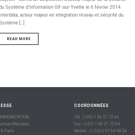
du Système d’Information Gif-sur-Yvette le 6 février 2014
Interdata, acteur majeur en intégration réseau et sécurité du
Système [...]
READ MORE
RESSE
COORDONNÉES
OMMUNICATION
Tél : (+33) 1 46 21 72 66
avenue Marceau
Fax : (+33) 1 46 21 72 64
6 Paris
Mobile : (+ 33) 6 07 64 08 56