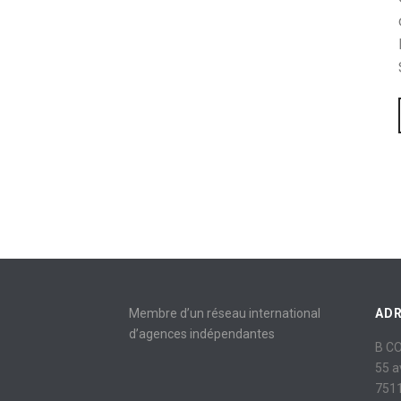
Membre d’un réseau international
AD
d’agences indépendantes
B C
55 
7511