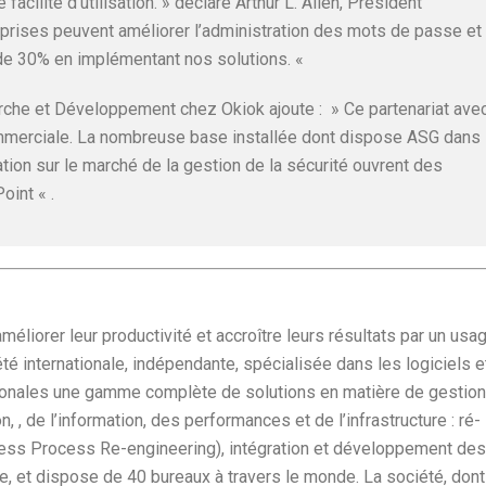
facilité d’utilisation. » déclare Arthur L. Allen, Président
eprises peuvent améliorer l’administration des mots de passe et
s de 30% en implémentant nos solutions. «
che et Développement chez Okiok ajoute : » Ce partenariat ave
ommerciale. La nombreuse base installée dont dispose ASG dans
tion sur le marché de la gestion de la sécurité ouvrent des
oint « .
méliorer leur productivité et accroître leurs résultats par un usa
été internationale, indépendante, spécialisée dans les logiciels e
ationales une gamme complète de solutions en matière de gestion
n, , de l’information, des performances et de l’infrastructure : ré-
ess Process Re-engineering), intégration et développement des
, et dispose de 40 bureaux à travers le monde. La société, dont