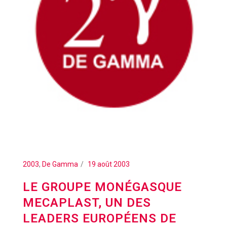
2003
,
De Gamma
19 août 2003
LE GROUPE MONÉGASQUE
MECAPLAST, UN DES
LEADERS EUROPÉENS DE