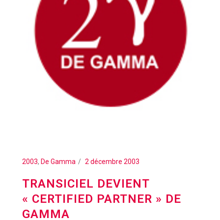
2003
,
De Gamma
2 décembre 2003
TRANSICIEL DEVIENT
« CERTIFIED PARTNER » DE
GAMMA