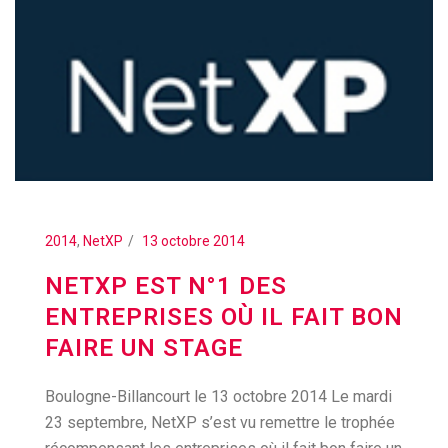
2014
,
NetXP
13 octobre 2014
NETXP EST N°1 DES
ENTREPRISES OÙ IL FAIT BON
FAIRE UN STAGE
Boulogne-Billancourt le 13 octobre 2014 Le mardi
23 septembre, NetXP s’est vu remettre le trophée