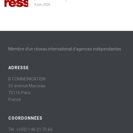
4 juin 2026
Membre d’un réseau international d’agences indépendantes
ADRESSE
B COMMUNICATION
55 avenue Marceau
75116 Paris
France
COORDONNÉES
Tél : (+33) 1 46 21 72 66