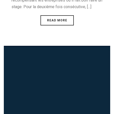
récompensant les entreprises où il fait bon faire un
stage. Pour la deuxième fois consécutive, [...]
READ MORE