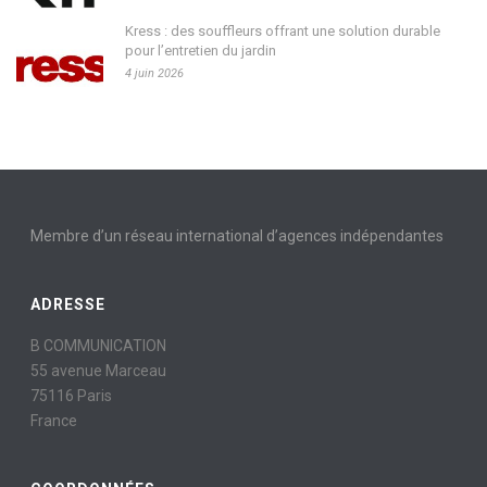
2012
,
Dialight
2 mai 2012
L’ÉCLAIRAGE LED S’INVITE
AUX JEUX OLYMPIQUES DE
LONDRES 2012
Les éclairages à LED Dialight choisis pour
illuminer la logistique du centre de congrès
international ExCeL.London Paris le 2 mai 2012
Dialight, leader mondial dans la technologie
appliquée aux [...]