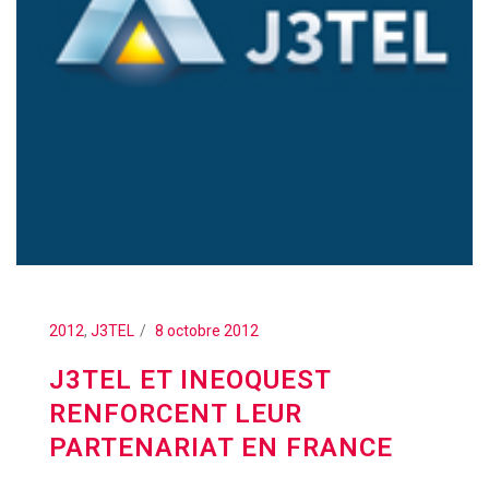
2012
,
J3TEL
8 octobre 2012
J3TEL ET INEOQUEST
RENFORCENT LEUR
PARTENARIAT EN FRANCE