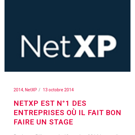
2014
,
NetXP
13 octobre 2014
NETXP EST N°1 DES
ENTREPRISES OÙ IL FAIT BON
FAIRE UN STAGE